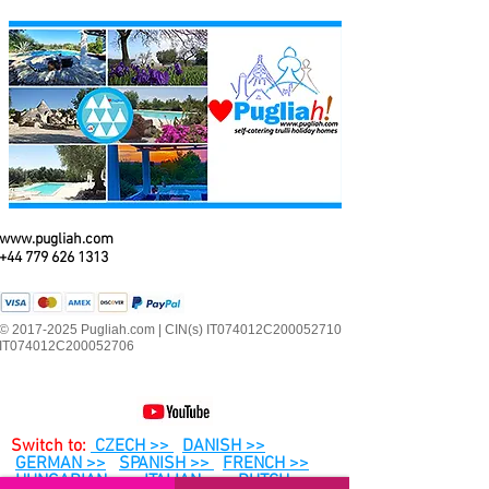
www.pugliah.com
+44 779 626 1313
© 2017-2025 Pugliah.com | CIN(s) IT074012C200052710
IT074012C200052706
Switch to:
CZECH >>
DANISH >>
GERMAN >>
SPANISH >>
FRENCH >>
HUNGARIAN >>
ITALIAN >>
DUTCH >>