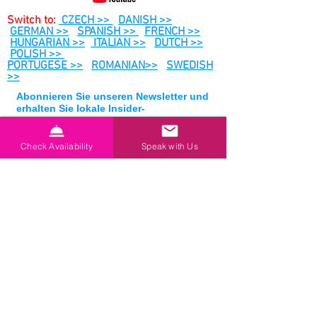
Switch to:
CZECH >>
DANISH >>
GERMAN >>
SPANISH >>
FRENCH >>
HUNGARIAN >>
ITALIAN >>
DUTCH >>
POLISH >>
PORTUGESE >>
ROMANIAN>>
SWEDISH
>>
Abonnieren Sie unseren Newsletter und
erhalten Sie lokale Insider-
Informationen, Tipps zur
Urlaubsplanung und exklusive
Sonderangebote für Newsletter
Check Availability
Speak with Us
Abonniere jetzt
Pugliah.com, unser Ziel ist es, Ihnen
einen außergewöhnlichen Urlaub in
Apulien, einem Urlaub in Süditalien,
mit dem besten
Trulli-Ferienhaus zu