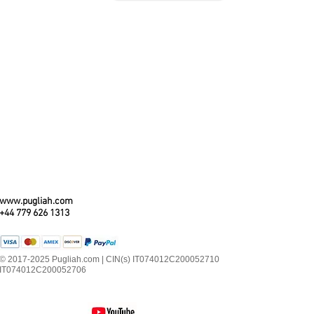
www.pugliah.com
+44 779 626 1313
© 2017-2025 Pugliah.com | CIN(s) IT074012C200052710
IT074012C200052706