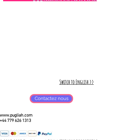
Switch to English >>
Contactez nous
www.pugliah.com
+44 779 626 1313