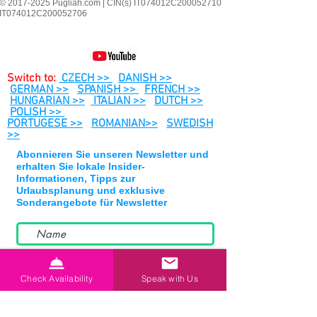
© 2017-2025 Pugliah.com | CIN(s) IT074012C200052710
IT074012C200052706
Switch to:
CZECH >>
DANISH >>
GERMAN >>
SPANISH >>
FRENCH >>
HUNGARIAN >>
ITALIAN >>
DUTCH >>
POLISH >>
PORTUGESE >>
ROMANIAN>>
SWEDISH
>>
Abonnieren Sie unseren Newsletter und
erhalten Sie lokale Insider-
Informationen, Tipps zur
Urlaubsplanung und exklusive
Sonderangebote für Newsletter
Check Availability
Speak with Us
Abonniere jetzt