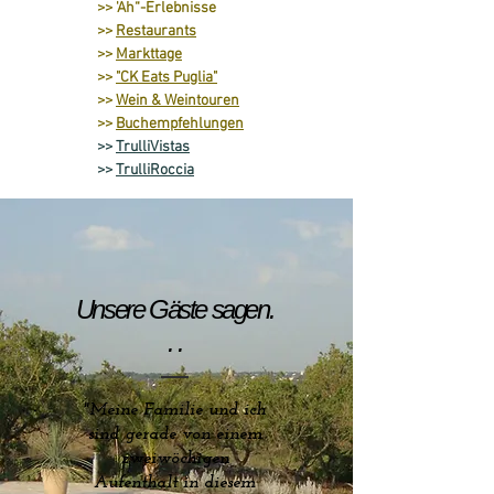
>> '
Ah“-Erlebnisse
>>
Restaurants
>>
Markttage
>>
"CK Eats Puglia"
>>
Wein & Weintouren
>>
Buchempfehlungen
>>
TrulliVistas
>>
TrulliRoccia
Unsere Gäste sagen.
. .
"Meine Familie und ich
sind gerade von einem
zweiwöchigen
Aufenthalt in diesem