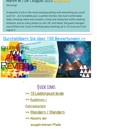
Durchstöbern Sie über 150 Bewertungen >>
Quick Links
>>
10 Lieblingsstrände
>>
Radfahren /
Fahrradverleih
>>
Wandern / Wandern
>>
Abseits der
ausgetretenen Pfade