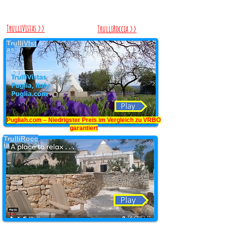
TrulliVistas >>
TrulliRoccia >>
TrulliVIst
as
Pugliah.com – Niedrigster Preis im Vergleich zu VRBO
garantiert
TrulliRocc
ia